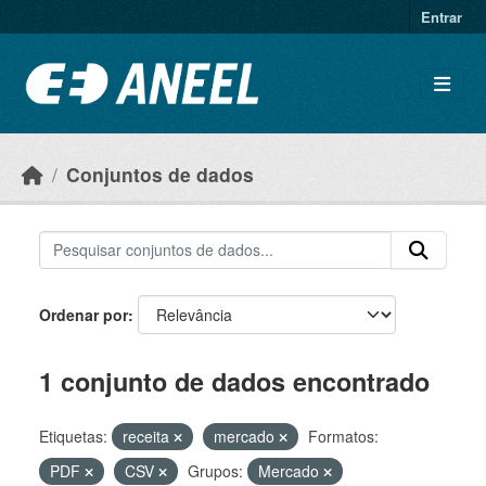
Ir para o conteúdo principal
Entrar
Conjuntos de dados
Ordenar por
1 conjunto de dados encontrado
Etiquetas:
receita
mercado
Formatos:
PDF
CSV
Grupos:
Mercado