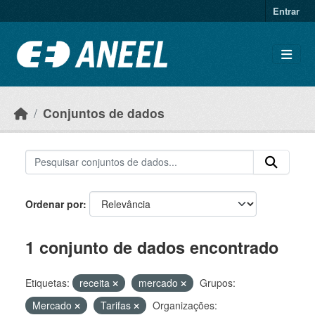
Ir para o conteúdo principal
Entrar
Conjuntos de dados
Ordenar por
1 conjunto de dados encontrado
Etiquetas:
receita
mercado
Grupos:
Mercado
Tarifas
Organizações: