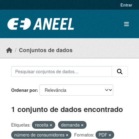
Ir para o conteúdo principal
Entrar
Conjuntos de dados
Ordenar por
1 conjunto de dados encontrado
Etiquetas:
receita
demanda
número de consumidores
Formatos:
PDF