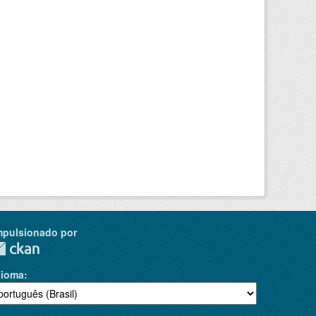
mpulsionado por
dioma