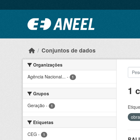
Ir para o conteúdo principal
Conjuntos de dados
Organizações
Agência Nacional...
-
1
1 
Grupos
Geração
-
1
Etique
obra
Etiquetas
CEG
-
1
RALI