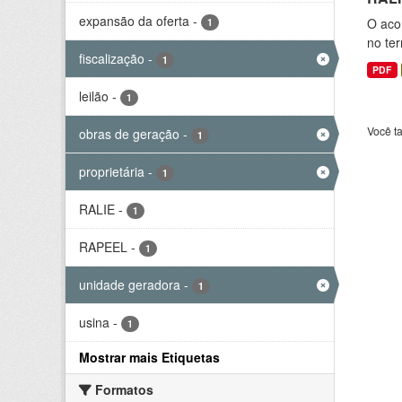
expansão da oferta
-
O aco
1
no ter
fiscalização
-
1
PDF
leilão
-
1
Você t
obras de geração
-
1
proprietária
-
1
RALIE
-
1
RAPEEL
-
1
unidade geradora
-
1
usina
-
1
Mostrar mais Etiquetas
Formatos