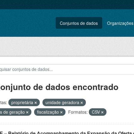
Conjuntos de dados
Organizações
conjunto de dados encontrado
tas:
proprietária
unidade geradora
s de geração
fiscalização
Formatos:
CSV
E – Relatório de Acompanhamento da Expansão da Oferta d