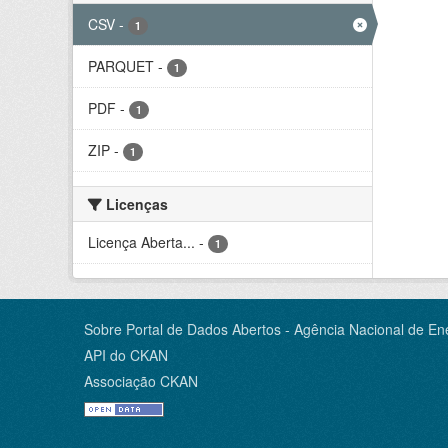
CSV
-
1
PARQUET
-
1
PDF
-
1
ZIP
-
1
Licenças
Licença Aberta...
-
1
Sobre Portal de Dados Abertos - Agência Nacional de Ene
API do CKAN
Associação CKAN