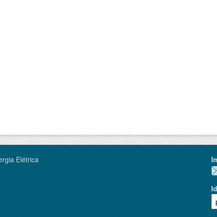
rgia Elétrica
I
I