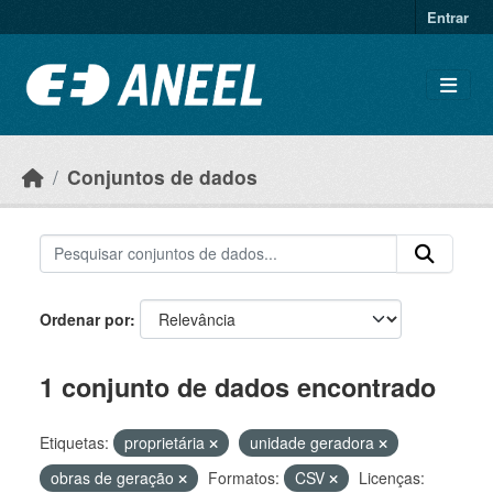
Ir para o conteúdo principal
Entrar
Conjuntos de dados
Ordenar por
1 conjunto de dados encontrado
Etiquetas:
proprietária
unidade geradora
obras de geração
Formatos:
CSV
Licenças: