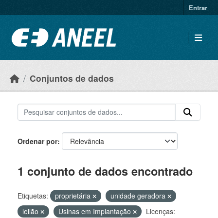
Ir para o conteúdo principal
Entrar
Conjuntos de dados
Ordenar por
1 conjunto de dados encontrado
Etiquetas:
proprietária
unidade geradora
leilão
Usinas em Implantação
Licenças: