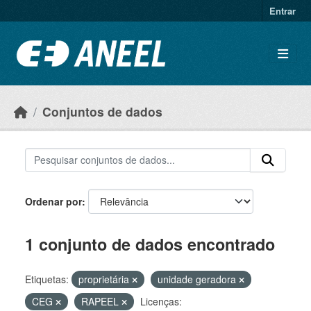
Ir para o conteúdo principal
Entrar
Conjuntos de dados
Ordenar por
1 conjunto de dados encontrado
Etiquetas:
proprietária
unidade geradora
CEG
RAPEEL
Licenças: