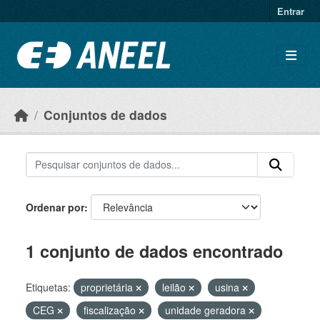
Ir para o conteúdo principal
Entrar
Conjuntos de dados
Ordenar por
1 conjunto de dados encontrado
Etiquetas:
proprietária
leilão
usina
CEG
fiscalização
unidade geradora