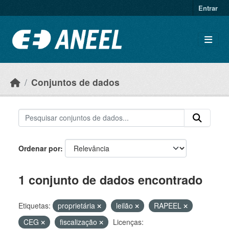
Ir para o conteúdo principal
Entrar
Conjuntos de dados
Ordenar por
1 conjunto de dados encontrado
Etiquetas:
proprietária
leilão
RAPEEL
CEG
fiscalização
Licenças: