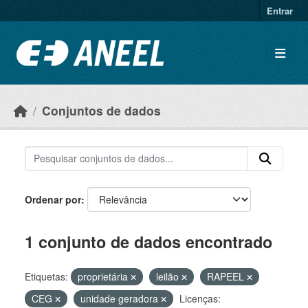
Ir para o conteúdo principal
Entrar
Conjuntos de dados
Ordenar por
1 conjunto de dados encontrado
Etiquetas:
proprietária
leilão
RAPEEL
CEG
unidade geradora
Licenças: