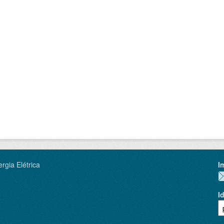
rgia Elétrica
I
I