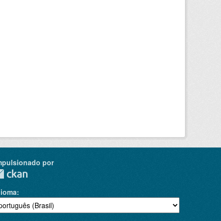
mpulsionado por
dioma