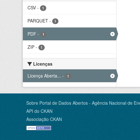
CSV
-
1
PARQUET
-
1
PDF
-
1
ZIP
-
1
Licenças
Licença Aberta...
-
1
Sobre Portal de Dados Abertos - Agência Nacional de Ene
API do CKAN
Associação CKAN