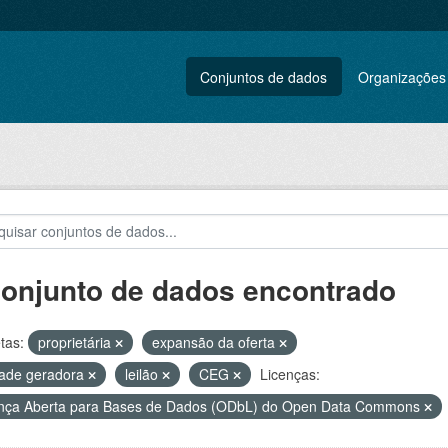
Conjuntos de dados
Organizações
conjunto de dados encontrado
tas:
proprietária
expansão da oferta
ade geradora
leilão
CEG
Licenças:
nça Aberta para Bases de Dados (ODbL) do Open Data Commons