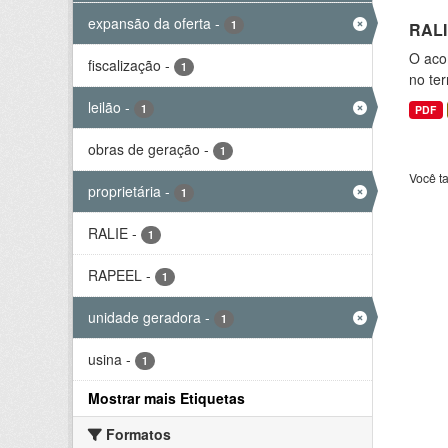
expansão da oferta
-
1
RALI
O aco
fiscalização
-
1
no ter
leilão
-
1
PDF
obras de geração
-
1
Você t
proprietária
-
1
RALIE
-
1
RAPEEL
-
1
unidade geradora
-
1
usina
-
1
Mostrar mais Etiquetas
Formatos