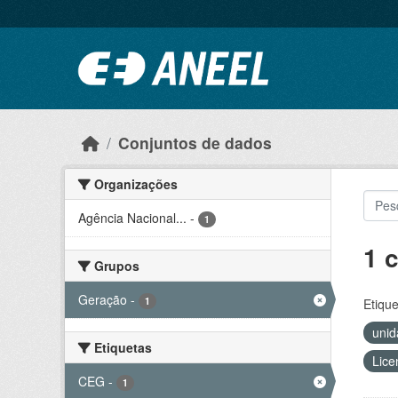
Ir para o conteúdo principal
Conjuntos de dados
Organizações
Agência Nacional...
-
1
1 
Grupos
Geração
-
1
Etique
unid
Etiquetas
Lice
CEG
-
1