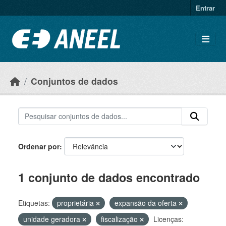
Ir para o conteúdo principal
Entrar
Conjuntos de dados
Ordenar por
1 conjunto de dados encontrado
Etiquetas:
proprietária
expansão da oferta
unidade geradora
fiscalização
Licenças: