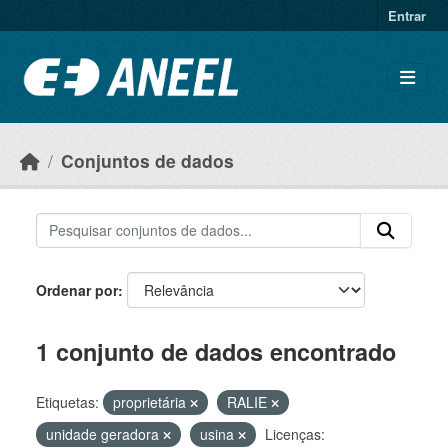
Ir para o conteúdo principal
Entrar
Conjuntos de dados
Ordenar por
1 conjunto de dados encontrado
Etiquetas:
proprietária
RALIE
unidade geradora
usina
Licenças: