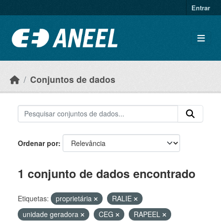
Ir para o conteúdo principal
Entrar
Conjuntos de dados
Ordenar por
1 conjunto de dados encontrado
Etiquetas:
proprietária
RALIE
unidade geradora
CEG
RAPEEL