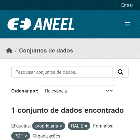
Ir para o conteúdo principal
Entrar
Conjuntos de dados
Ordenar por
1 conjunto de dados encontrado
Etiquetas:
proprietária
RALIE
Formatos:
PDF
Organizações: