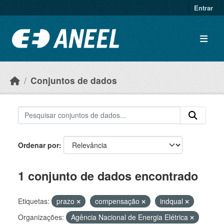
Ir para o conteúdo principal
Entrar
Conjuntos de dados
Ordenar por
1 conjunto de dados encontrado
Etiquetas:
prazo
compensação
indqual
Organizações:
Agência Nacional de Energia Elétrica