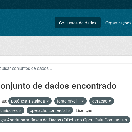
Conjuntos de dados
Organizações
conjunto de dados encontrado
tas:
potência instalada
fonte nível 1
geracao
sumidores
operação comercial
Licenças:
nça Aberta para Bases de Dados (ODbL) do Open Data Commons