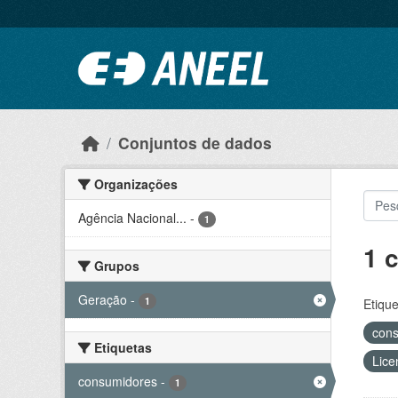
Ir para o conteúdo principal
Conjuntos de dados
Organizações
Agência Nacional...
-
1
1 
Grupos
Geração
-
1
Etique
con
Etiquetas
Lice
consumidores
-
1