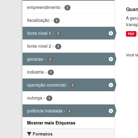
empreendimento
-
1
Quant
A gera
fiscalização
-
1
transp
fonte nível 1
-
1
PDF
fonte nível 2
-
1
Você t
geracao
-
1
indústria
-
1
operação comercial
-
1
outorga
-
1
potência instalada
-
1
Mostrar mais Etiquetas
Formatos