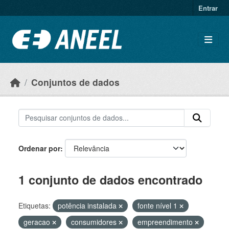
Ir para o conteúdo principal
Entrar
Conjuntos de dados
Ordenar por
1 conjunto de dados encontrado
Etiquetas:
potência instalada
fonte nível 1
geracao
consumidores
empreendimento