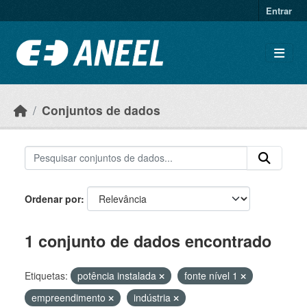
Ir para o conteúdo principal
Entrar
Conjuntos de dados
Ordenar por
1 conjunto de dados encontrado
Etiquetas:
potência instalada
fonte nível 1
empreendimento
indústria