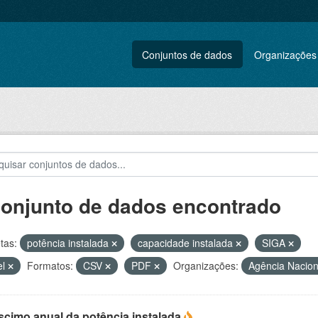
Conjuntos de dados
Organizações
conjunto de dados encontrado
tas:
potência instalada
capacidade instalada
SIGA
el
Formatos:
CSV
PDF
Organizações:
Agência Nacion
scimo anual da potência instalada