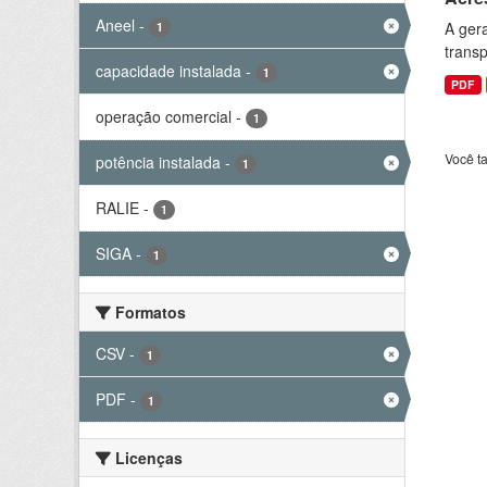
Aneel
-
A gera
1
transp
capacidade instalada
-
1
PDF
operação comercial
-
1
Você t
potência instalada
-
1
RALIE
-
1
SIGA
-
1
Formatos
CSV
-
1
PDF
-
1
Licenças