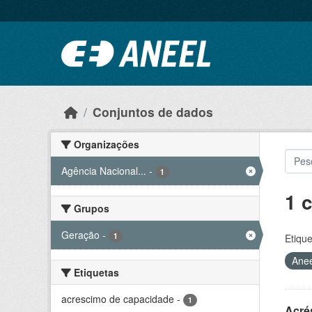
Ir para o conteúdo principal
Conjuntos de dados
Organizações
Agência Nacional...
-
1
1 
Grupos
Geração
-
1
Etique
Ane
Etiquetas
acrescimo de capacidade
-
1
Acré