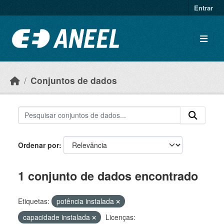
Ir para o conteúdo principal
Entrar
Conjuntos de dados
Ordenar por
1 conjunto de dados encontrado
Etiquetas:
potência instalada
capacidade instalada
Licenças: