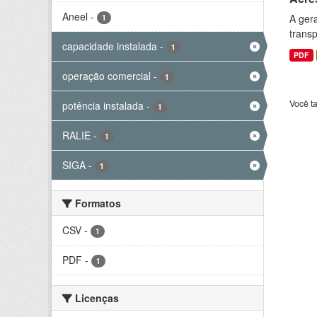
Aneel
-
A gera
1
transp
capacidade instalada
-
1
PDF
operação comercial
-
1
Você t
potência instalada
-
1
RALIE
-
1
SIGA
-
1
Formatos
CSV
-
1
PDF
-
1
Licenças