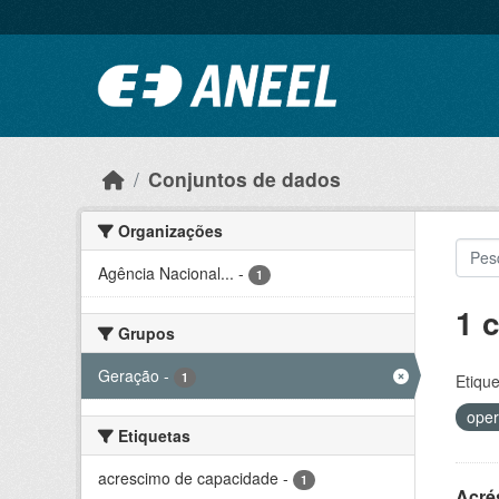
Ir para o conteúdo principal
Conjuntos de dados
Organizações
Agência Nacional...
-
1
1 
Grupos
Geração
-
1
Etique
oper
Etiquetas
acrescimo de capacidade
-
1
Acré