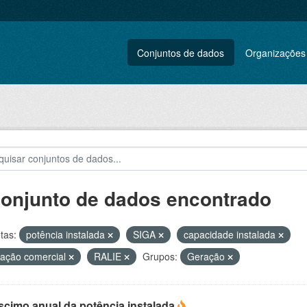
Conjuntos de dados
Organizações
conjunto de dados encontrado
tas:
potência instalada
SIGA
capacidade instalada
ação comercial
RALIE
Grupos:
Geração
scimo anual da potência instalada