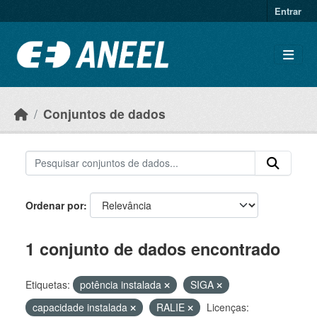
Ir para o conteúdo principal
Entrar
Conjuntos de dados
Ordenar por
1 conjunto de dados encontrado
Etiquetas:
potência instalada
SIGA
capacidade instalada
RALIE
Licenças: