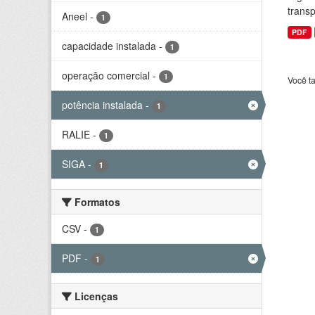
transp
Aneel
-
1
PDF
capacidade instalada
-
1
operação comercial
-
1
Você t
potência instalada
-
1
RALIE
-
1
SIGA
-
1
Formatos
CSV
-
1
PDF
-
1
Licenças