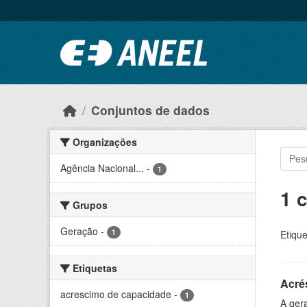
Ir para o conteúdo principal
Conjuntos de dados
Organizações
Agência Nacional...
-
1
1 
Grupos
Geração
-
1
Etique
Etiquetas
Acré
acrescimo de capacidade
-
1
A gera