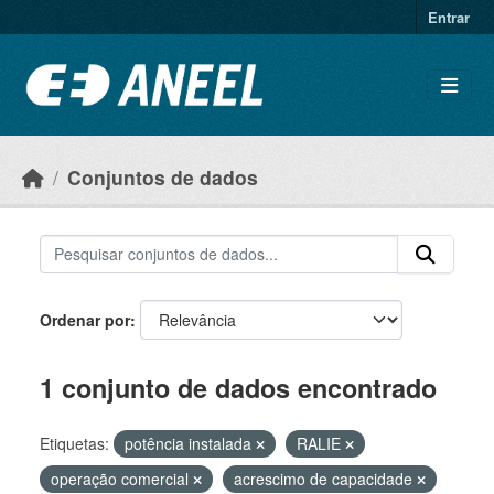
Ir para o conteúdo principal
Entrar
Conjuntos de dados
Ordenar por
1 conjunto de dados encontrado
Etiquetas:
potência instalada
RALIE
operação comercial
acrescimo de capacidade