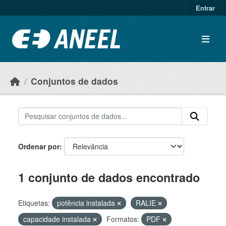
Ir para o conteúdo principal
Entrar
Conjuntos de dados
Ordenar por
1 conjunto de dados encontrado
Etiquetas:
potência instalada
RALIE
capacidade instalada
Formatos:
PDF