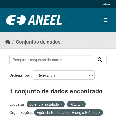
Ir para o conteúdo principal
Entrar
Conjuntos de dados
Ordenar por
1 conjunto de dados encontrado
Etiquetas:
potência instalada
RALIE
Organizações:
Agência Nacional de Energia Elétrica