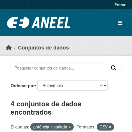
Ir para o conteúdo principal
Entrar
Conjuntos de dados
Ordenar por
4 conjuntos de dados
encontrados
Etiquetas:
potência instalada
Formatos:
CSV