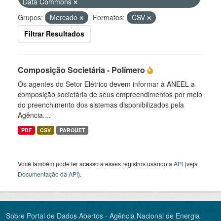
Data Commons
Grupos:
Mercado
Formatos:
CSV
Filtrar Resultados
Composição Societária - Polímero
Os agentes do Setor Elétrico devem informar à ANEEL a
composição societária de seus empreendimentos por meio
do preenchimento dos sistemas disponibilizados pela
Agência....
PDF
CSV
PARQUET
Você também pode ter acesso a esses registros usando a
API
(veja
Documentação da API
).
Sobre Portal de Dados Abertos - Agência Nacional de Energia