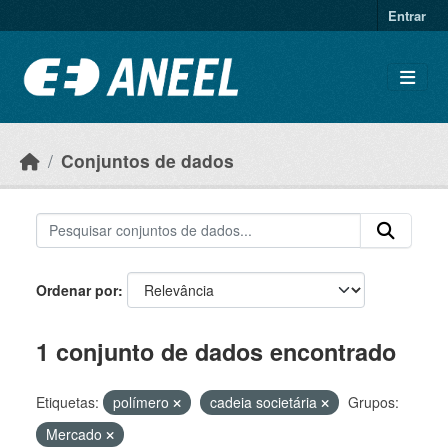
Ir para o conteúdo principal
Entrar
Conjuntos de dados
Ordenar por
1 conjunto de dados encontrado
Etiquetas:
polímero
cadeia societária
Grupos:
Mercado