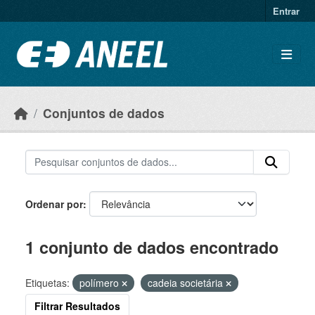
Ir para o conteúdo principal
Entrar
Conjuntos de dados
Ordenar por
1 conjunto de dados encontrado
Etiquetas:
polímero
cadeia societária
Filtrar Resultados