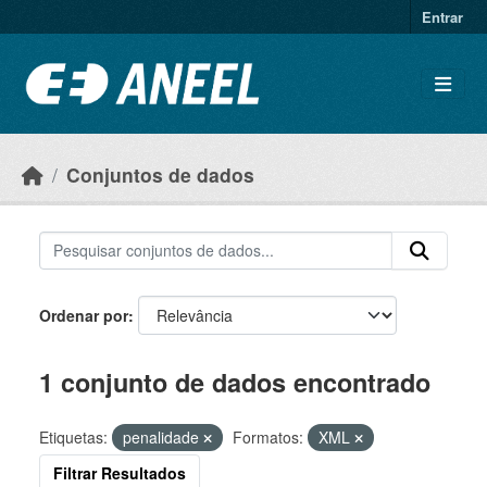
Ir para o conteúdo principal
Entrar
Conjuntos de dados
Ordenar por
1 conjunto de dados encontrado
Etiquetas:
penalidade
Formatos:
XML
Filtrar Resultados