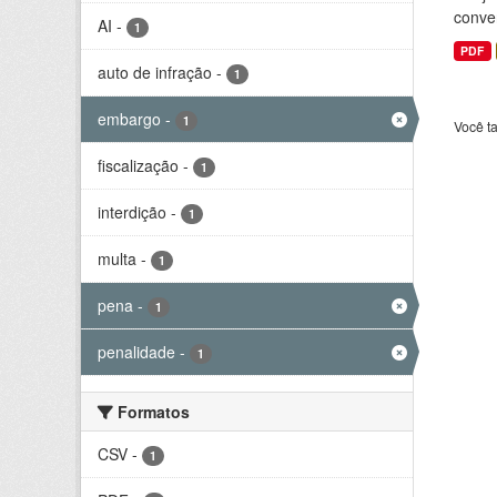
conve
AI
-
1
PDF
auto de infração
-
1
embargo
-
1
Você t
fiscalização
-
1
interdição
-
1
multa
-
1
pena
-
1
penalidade
-
1
Formatos
CSV
-
1