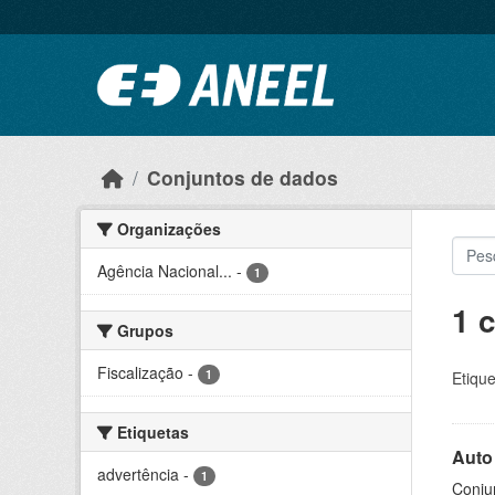
Ir para o conteúdo principal
Conjuntos de dados
Organizações
Agência Nacional...
-
1
1 
Grupos
Fiscalização
-
1
Etique
Etiquetas
Auto
advertência
-
1
Conjun