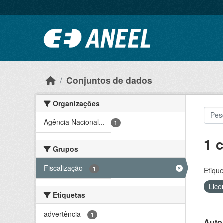
Ir para o conteúdo principal
Conjuntos de dados
Organizações
Agência Nacional...
-
1
1 
Grupos
Fiscalização
-
1
Etique
Lice
Etiquetas
advertência
-
1
Auto