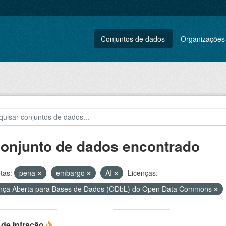
Conjuntos de dados
Organizações
conjunto de dados encontrado
tas:
pena
embargo
AI
Licenças:
nça Aberta para Bases de Dados (ODbL) do Open Data Commons
 de Infração