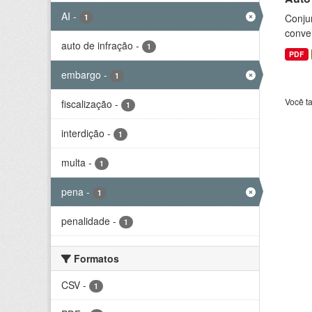
AI
-
Conjun
1
conve
auto de infração
-
1
PDF
embargo
-
1
Você t
fiscalização
-
1
interdição
-
1
multa
-
1
pena
-
1
penalidade
-
1
Formatos
CSV
-
1