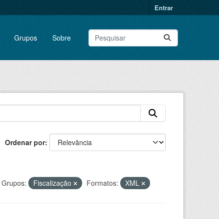
Entrar
Grupos
Sobre
Ordenar por
Grupos:
Fiscalização
Formatos:
XML