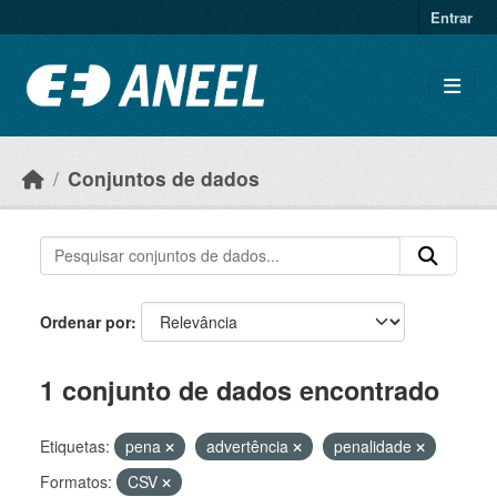
Ir para o conteúdo principal
Entrar
Conjuntos de dados
Ordenar por
1 conjunto de dados encontrado
Etiquetas:
pena
advertência
penalidade
Formatos:
CSV