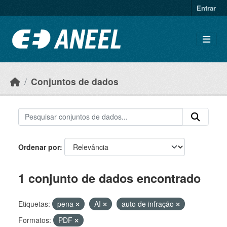
Ir para o conteúdo principal
Entrar
Conjuntos de dados
Ordenar por
1 conjunto de dados encontrado
Etiquetas:
pena
AI
auto de infração
Formatos:
PDF