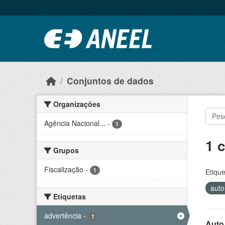
Ir para o conteúdo principal
Conjuntos de dados
Organizações
Agência Nacional...
-
1
1 
Grupos
Fiscalização
-
1
Etique
auto
Etiquetas
advertência
-
1
Auto