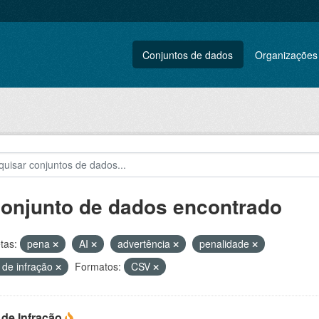
Conjuntos de dados
Organizações
conjunto de dados encontrado
tas:
pena
AI
advertência
penalidade
 de infração
Formatos:
CSV
 de Infração