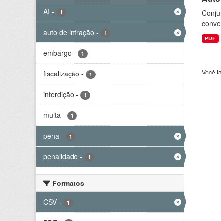
AI
-
Conjun
1
conve
auto de infração
-
1
PDF
embargo
-
1
Você t
fiscalização
-
1
interdição
-
1
multa
-
1
pena
-
1
penalidade
-
1
Formatos
CSV
-
1