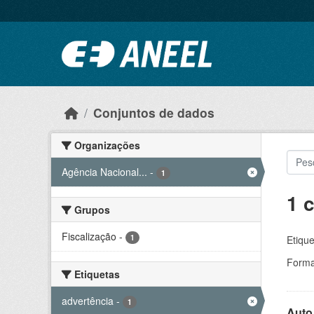
Ir para o conteúdo principal
Conjuntos de dados
Organizações
Agência Nacional...
-
1
1 
Grupos
Fiscalização
-
1
Etique
Forma
Etiquetas
advertência
-
1
Auto