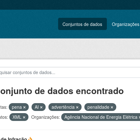
Conjuntos de dados
Organizações
conjunto de dados encontrado
tas:
pena
AI
advertência
penalidade
tos:
XML
Organizações:
Agência Nacional de Energia Elétrica
 de Infração