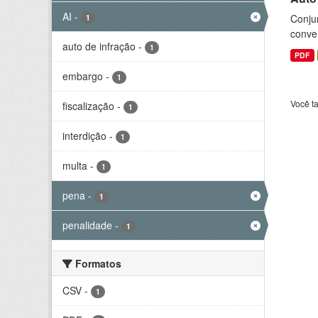
AI
-
Conjun
1
conve
auto de infração
-
1
PDF
embargo
-
1
Você t
fiscalização
-
1
interdição
-
1
multa
-
1
pena
-
1
penalidade
-
1
Formatos
CSV
-
1