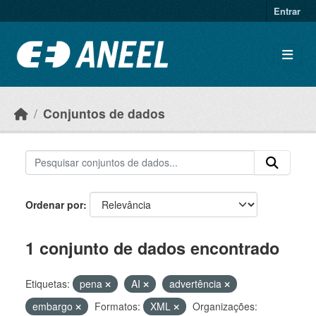
Ir para o conteúdo principal
Entrar
Conjuntos de dados
Ordenar por
1 conjunto de dados encontrado
Etiquetas:
pena
AI
advertência
embargo
Formatos:
XML
Organizações: