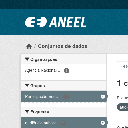
Ir para o conteúdo principal
Conjuntos de dados
Organizações
Agência Nacional...
-
1
1 
Grupos
Participação Social
-
1
Etique
audi
Etiquetas
audiência pública
-
1
Audi