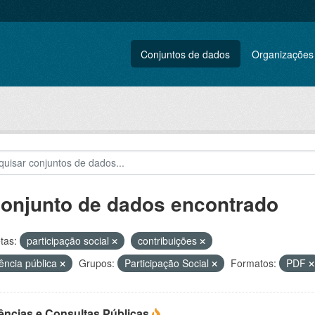
Conjuntos de dados
Organizações
conjunto de dados encontrado
tas:
participação social
contribuições
ência pública
Grupos:
Participação Social
Formatos:
PDF
ências e Consultas Públicas