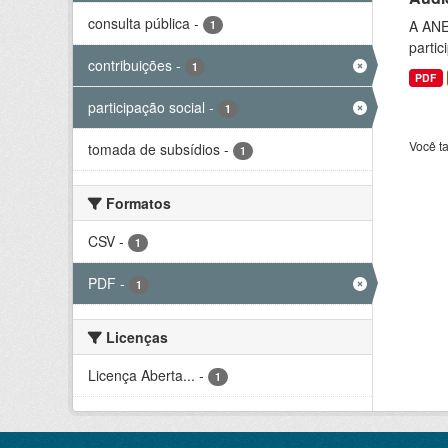
consulta pública
-
A ANE
1
partic
contribuições
-
1
PDF
participação social
-
1
Você t
tomada de subsídios
-
1
Formatos
CSV
-
1
PDF
-
1
Licenças
Licença Aberta...
-
1