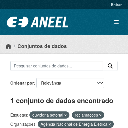
Ir para o conteúdo principal
Entrar
Conjuntos de dados
Ordenar por
1 conjunto de dados encontrado
Etiquetas:
ouvidoria setorial
reclamações
Organizações:
Agência Nacional de Energia Elétrica