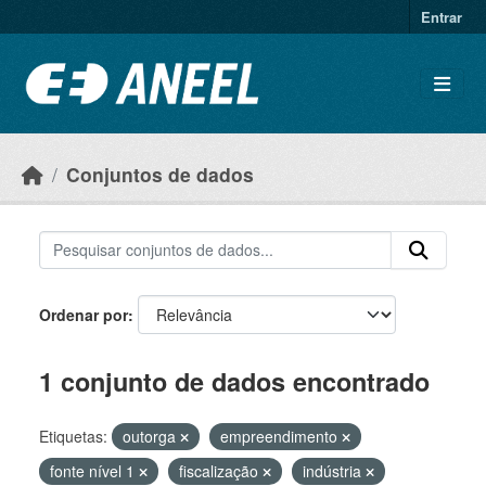
Ir para o conteúdo principal
Entrar
Conjuntos de dados
Ordenar por
1 conjunto de dados encontrado
Etiquetas:
outorga
empreendimento
fonte nível 1
fiscalização
indústria