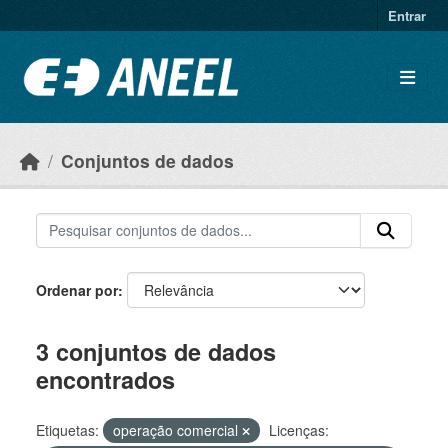
Ir para o conteúdo principal
Entrar
Conjuntos de dados
Ordenar por
3 conjuntos de dados
encontrados
Etiquetas:
operação comercial
Licenças: