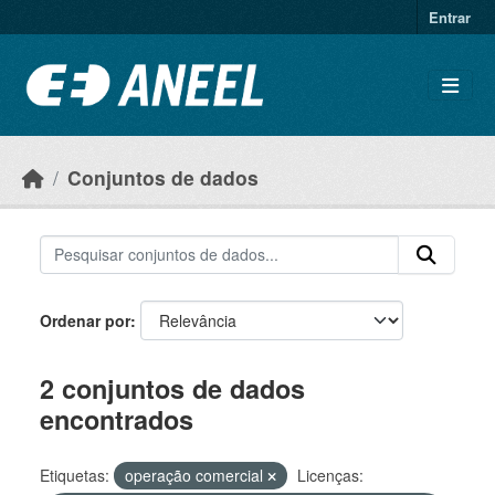
Ir para o conteúdo principal
Entrar
Conjuntos de dados
Ordenar por
2 conjuntos de dados
encontrados
Etiquetas:
operação comercial
Licenças: