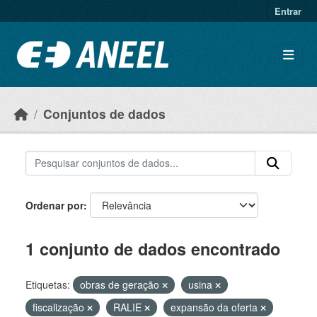
Ir para o conteúdo principal
Entrar
Conjuntos de dados
Ordenar por
1 conjunto de dados encontrado
Etiquetas:
obras de geração
usina
fiscalização
RALIE
expansão da oferta