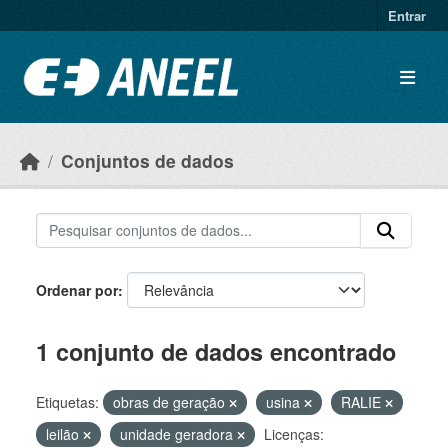
Ir para o conteúdo principal
Entrar
Conjuntos de dados
Ordenar por
1 conjunto de dados encontrado
Etiquetas:
obras de geração
usina
RALIE
leilão
unidade geradora
Licenças: