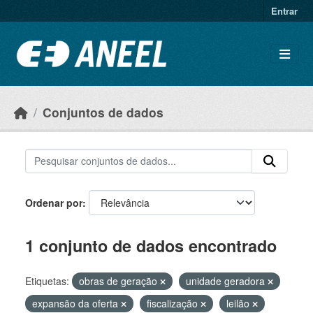
Ir para o conteúdo principal
Entrar
Conjuntos de dados
Ordenar por
1 conjunto de dados encontrado
Etiquetas:
obras de geração
unidade geradora
expansão da oferta
fiscalização
leilão