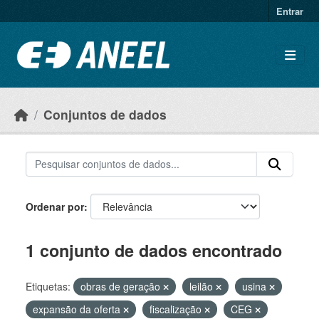
Ir para o conteúdo principal
Entrar
Conjuntos de dados
Ordenar por
1 conjunto de dados encontrado
Etiquetas:
obras de geração
leilão
usina
expansão da oferta
fiscalização
CEG