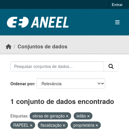
Ir para o conteúdo principal
Entrar
Conjuntos de dados
Ordenar por
1 conjunto de dados encontrado
Etiquetas:
obras de geração
leilão
RAPEEL
fiscalização
proprietária