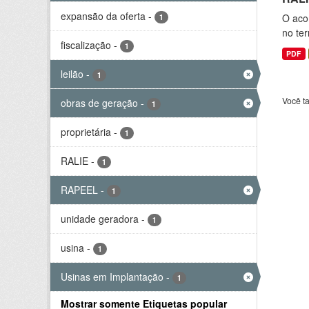
expansão da oferta
-
O aco
1
no ter
fiscalização
-
1
PDF
leilão
-
1
Você t
obras de geração
-
1
proprietária
-
1
RALIE
-
1
RAPEEL
-
1
unidade geradora
-
1
usina
-
1
Usinas em Implantação
-
1
Mostrar somente Etiquetas popular