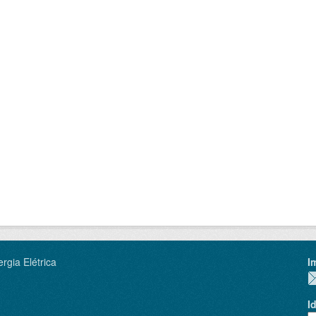
rgia Elétrica
I
I