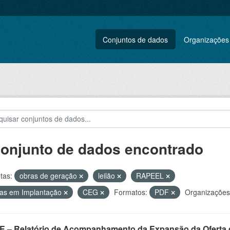
Conjuntos de dados
Organizações
conjunto de dados encontrado
tas:
obras de geração
leilão
RAPEEL
as em Implantação
CEG
Formatos:
PDF
Organizações
E – Relatório de Acompanhamento da Expansão da Oferta d