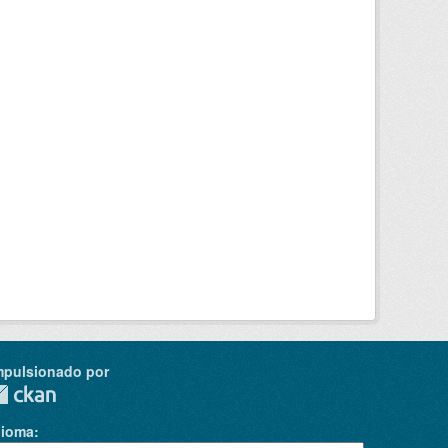
mpulsionado por
dioma