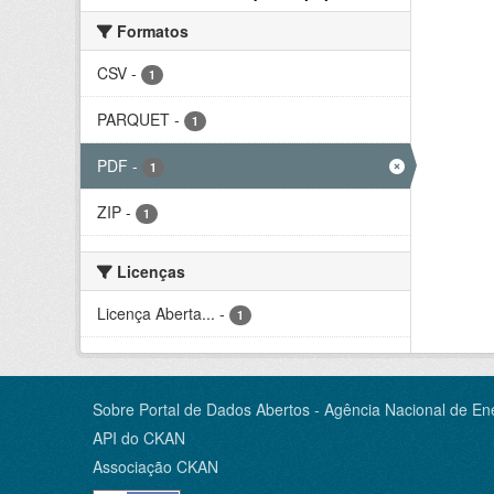
Formatos
CSV
-
1
PARQUET
-
1
PDF
-
1
ZIP
-
1
Licenças
Licença Aberta...
-
1
Sobre Portal de Dados Abertos - Agência Nacional de Ene
API do CKAN
Associação CKAN