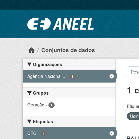
Ir para o conteúdo principal
Conjuntos de dados
Organizações
Agência Nacional...
-
1
1 
Grupos
Geração
-
1
Etique
Usin
Etiquetas
CEG
-
1
RALI